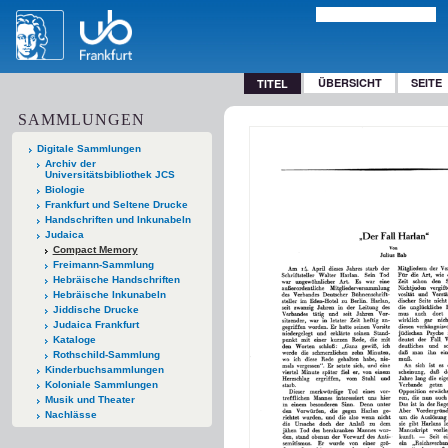
ÜBERSICHT
SEITE
TITEL
SAMMLUNGEN
Digitale Sammlungen
Archiv der
Universitätsbibliothek JCS
Biologie
Frankfurt und Seltene Drucke
Handschriften und Inkunabeln
Judaica
Compact Memory
Freimann-Sammlung
Hebräische Handschriften
Hebräische Inkunabeln
Jiddische Drucke
Judaica Frankfurt
Kataloge
Rothschild-Sammlung
Kinderbuchsammlungen
Koloniale Sammlungen
Musik und Theater
Nachlässe