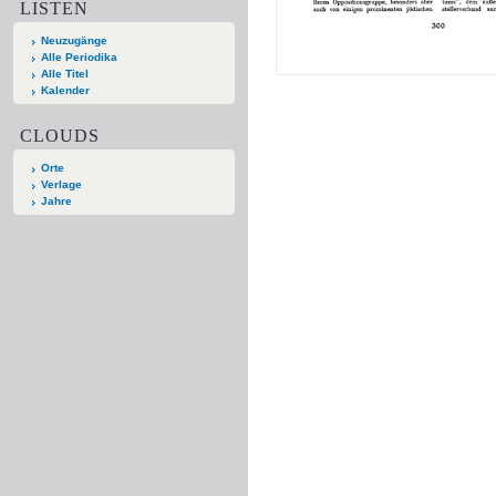
LISTEN
Neuzugänge
Alle Periodika
Alle Titel
Kalender
CLOUDS
Orte
Verlage
Jahre