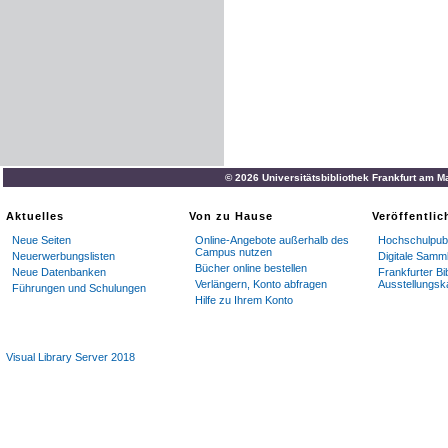
© 2026 Universitätsbibliothek Frankfurt am M
Aktuelles
Von zu Hause
Veröffentli
Neue Seiten
Online-Angebote außerhalb des
Hochschulpubl
Campus nutzen
Neuerwerbungslisten
Digitale Samm
Bücher online bestellen
Neue Datenbanken
Frankfurter Bi
Verlängern, Konto abfragen
Ausstellungsk
Führungen und Schulungen
Hilfe zu Ihrem Konto
Visual Library Server 2018