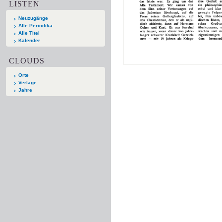
LISTEN
Neuzugänge
Alle Periodika
Alle Titel
Kalender
CLOUDS
Orte
Verlage
Jahre