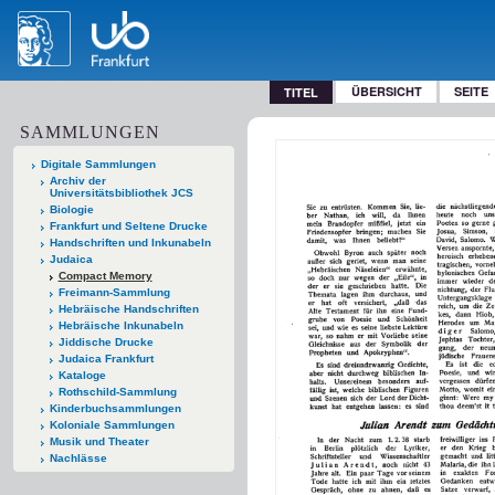
ÜBERSICHT
SEITE
TITEL
SAMMLUNGEN
Digitale Sammlungen
Archiv der
Universitätsbibliothek JCS
Biologie
Frankfurt und Seltene Drucke
Handschriften und Inkunabeln
Judaica
Compact Memory
Freimann-Sammlung
Hebräische Handschriften
Hebräische Inkunabeln
Jiddische Drucke
Judaica Frankfurt
Kataloge
Rothschild-Sammlung
Kinderbuchsammlungen
Koloniale Sammlungen
Musik und Theater
Nachlässe