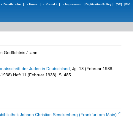
Detailsuche
|
Home
|
Kontakt
|
Impressum
|
Digitization Policy
|
[DE]
[EN]
um Gedächtnis
/ -ann
natsschrift der Juden in Deutschland
, Jg. 13 (Februar 1938-
-1938) Heft 11 (Februar 1938), S. 485
sbibliothek Johann Christian Senckenberg (Frankfurt am Main)
t