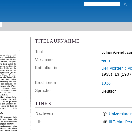
TITELAUFNAHME
Titel
Julian Arendt z
Verfasser
-ann
Enthalten in
Der Morgen : Mo
1938). 13 (1937
Erschienen
1938
Sprache
Deutsch
LINKS
Nachweis
Universitaet
IIIF
IIIF-Manifes