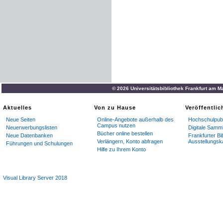
© 2026 Universitätsbibliothek Frankfurt am M
Aktuelles
Von zu Hause
Veröffentli
Neue Seiten
Online-Angebote außerhalb des
Hochschulpubl
Campus nutzen
Neuerwerbungslisten
Digitale Samm
Bücher online bestellen
Neue Datenbanken
Frankfurter Bi
Verlängern, Konto abfragen
Ausstellungsk
Führungen und Schulungen
Hilfe zu Ihrem Konto
Visual Library Server 2018