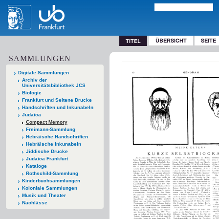
ÜBERSICHT
SEITE
TITEL
SAMMLUNGEN
Digitale Sammlungen
Archiv der
Universitätsbibliothek JCS
Biologie
Frankfurt und Seltene Drucke
Handschriften und Inkunabeln
Judaica
Compact Memory
Freimann-Sammlung
Hebräische Handschriften
Hebräische Inkunabeln
Jiddische Drucke
Judaica Frankfurt
Kataloge
Rothschild-Sammlung
Kinderbuchsammlungen
Koloniale Sammlungen
Musik und Theater
Nachlässe