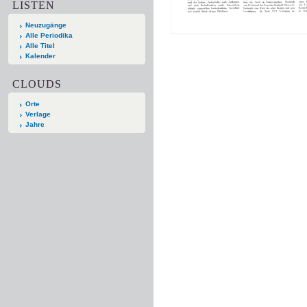
LISTEN
Neuzugänge
Alle Periodika
Alle Titel
Kalender
CLOUDS
Orte
Verlage
Jahre