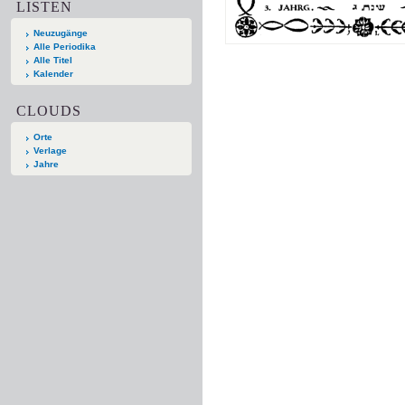
LISTEN
Neuzugänge
Alle Periodika
Alle Titel
Kalender
CLOUDS
Orte
Verlage
Jahre