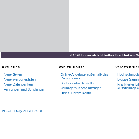
© 2026 Universitätsbibliothek Frankfurt am M
Aktuelles
Von zu Hause
Veröffentli
Neue Seiten
Online-Angebote außerhalb des
Hochschulpubl
Campus nutzen
Neuerwerbungslisten
Digitale Samm
Bücher online bestellen
Neue Datenbanken
Frankfurter Bi
Verlängern, Konto abfragen
Ausstellungsk
Führungen und Schulungen
Hilfe zu Ihrem Konto
Visual Library Server 2018