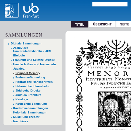
ÜBERSICHT
SEITE
TITEL
SAMMLUNGEN
Digitale Sammlungen
Archiv der
Universitätsbibliothek JCS
Biologie
Frankfurt und Seltene Drucke
Handschriften und Inkunabeln
Judaica
Compact Memory
Freimann-Sammlung
Hebräische Handschriften
Hebräische Inkunabeln
Jiddische Drucke
Judaica Frankfurt
Kataloge
Rothschild-Sammlung
Kinderbuchsammlungen
Koloniale Sammlungen
Musik und Theater
Nachlässe