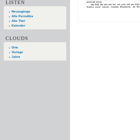
LISTEN
Neuzugänge
Alle Periodika
Alle Titel
Kalender
CLOUDS
Orte
Verlage
Jahre