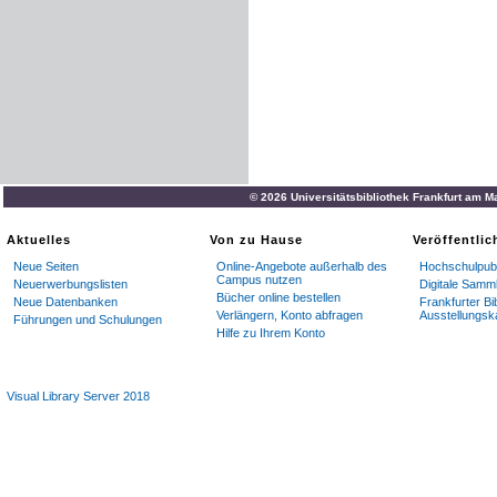
© 2026 Universitätsbibliothek Frankfurt am M
Aktuelles
Von zu Hause
Veröffentli
Neue Seiten
Online-Angebote außerhalb des
Hochschulpubl
Campus nutzen
Neuerwerbungslisten
Digitale Samm
Bücher online bestellen
Neue Datenbanken
Frankfurter Bi
Verlängern, Konto abfragen
Ausstellungsk
Führungen und Schulungen
Hilfe zu Ihrem Konto
Visual Library Server 2018