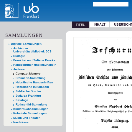
INHALT
ÜBERSICH
TITEL
SAMMLUNGEN
Digitale Sammlungen
Archiv der
Universitätsbibliothek JCS
Biologie
Frankfurt und Seltene Drucke
Handschriften und Inkunabeln
Judaica
Compact Memory
Freimann-Sammlung
Hebräische Handschriften
Hebräische Inkunabeln
Jiddische Drucke
Judaica Frankfurt
Kataloge
Rothschild-Sammlung
Kinderbuchsammlungen
Koloniale Sammlungen
Musik und Theater
Nachlässe