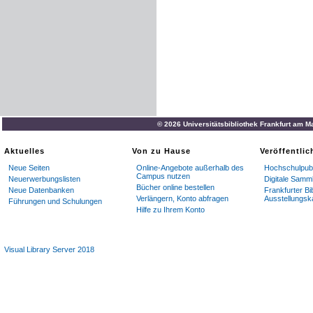
© 2026 Universitätsbibliothek Frankfurt am M
Aktuelles
Von zu Hause
Veröffentli
Neue Seiten
Online-Angebote außerhalb des
Hochschulpubl
Campus nutzen
Neuerwerbungslisten
Digitale Samm
Bücher online bestellen
Neue Datenbanken
Frankfurter Bi
Verlängern, Konto abfragen
Ausstellungsk
Führungen und Schulungen
Hilfe zu Ihrem Konto
Visual Library Server 2018