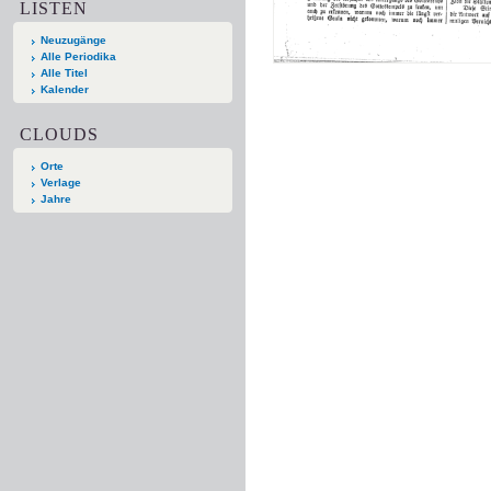
LISTEN
Neuzugänge
Alle Periodika
Alle Titel
Kalender
CLOUDS
Orte
Verlage
Jahre