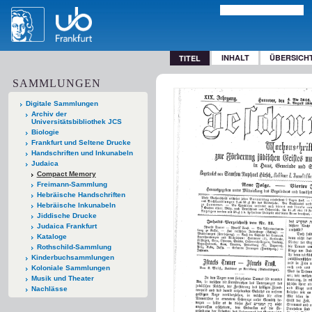
INHALT
ÜBERSICH
TITEL
SAMMLUNGEN
Digitale Sammlungen
Archiv der
Universitätsbibliothek JCS
Biologie
Frankfurt und Seltene Drucke
Handschriften und Inkunabeln
Judaica
Compact Memory
Freimann-Sammlung
Hebräische Handschriften
Hebräische Inkunabeln
Jiddische Drucke
Judaica Frankfurt
Kataloge
Rothschild-Sammlung
Kinderbuchsammlungen
Koloniale Sammlungen
Musik und Theater
Nachlässe