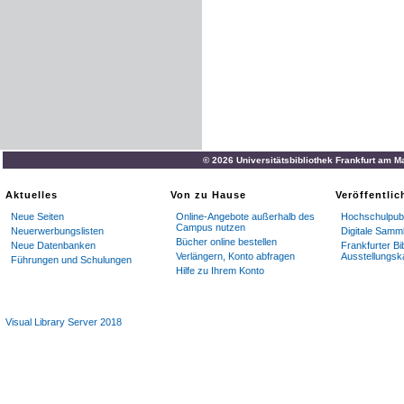
© 2026 Universitätsbibliothek Frankfurt am M
Aktuelles
Von zu Hause
Veröffentli
Neue Seiten
Online-Angebote außerhalb des
Hochschulpubl
Campus nutzen
Neuerwerbungslisten
Digitale Samm
Bücher online bestellen
Neue Datenbanken
Frankfurter Bi
Verlängern, Konto abfragen
Ausstellungsk
Führungen und Schulungen
Hilfe zu Ihrem Konto
Visual Library Server 2018