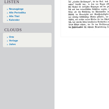
LISTEN
Neuzugänge
Alle Periodika
Alle Titel
Kalender
CLOUDS
Orte
Verlage
Jahre