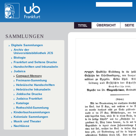
ÜBERSICHT
SEITE
TITEL
SAMMLUNGEN
Digitale Sammlungen
Archiv der
Universitätsbibliothek JCS
Biologie
Frankfurt und Seltene Drucke
Handschriften und Inkunabeln
Judaica
Compact Memory
Freimann-Sammlung
Hebräische Handschriften
Hebräische Inkunabeln
Jiddische Drucke
Judaica Frankfurt
Kataloge
Rothschild-Sammlung
Kinderbuchsammlungen
Koloniale Sammlungen
Musik und Theater
Nachlässe