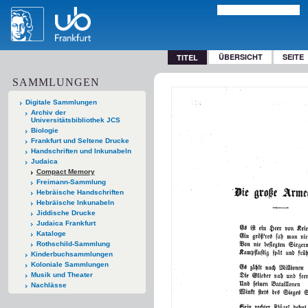
ÜBERSICHT
SEITE
TITEL
SAMMLUNGEN
Digitale Sammlungen
Archiv der
Universitätsbibliothek JCS
Biologie
Frankfurt und Seltene Drucke
Handschriften und Inkunabeln
Judaica
Compact Memory
Freimann-Sammlung
Hebräische Handschriften
Hebräische Inkunabeln
Jiddische Drucke
Judaica Frankfurt
Kataloge
Rothschild-Sammlung
Kinderbuchsammlungen
Koloniale Sammlungen
Musik und Theater
Nachlässe