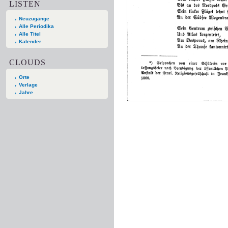
LISTEN
Neuzugänge
Alle Periodika
Alle Titel
Kalender
CLOUDS
Orte
Verlage
Jahre