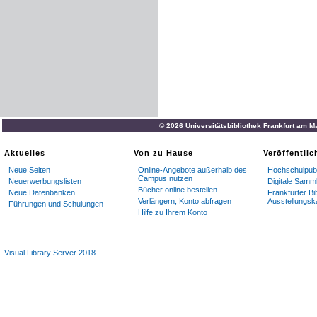
© 2026 Universitätsbibliothek Frankfurt am M
Aktuelles
Von zu Hause
Veröffentli
Neue Seiten
Online-Angebote außerhalb des
Hochschulpubl
Campus nutzen
Neuerwerbungslisten
Digitale Samm
Bücher online bestellen
Neue Datenbanken
Frankfurter Bi
Verlängern, Konto abfragen
Ausstellungsk
Führungen und Schulungen
Hilfe zu Ihrem Konto
Visual Library Server 2018