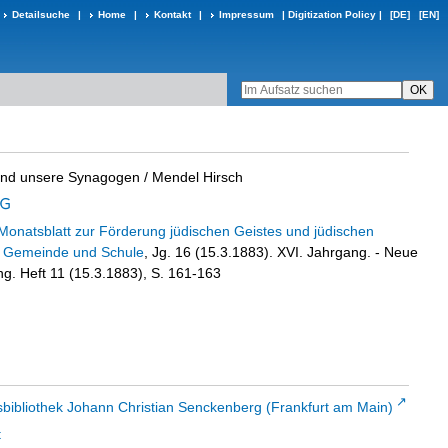
Detailsuche
|
Home
|
Kontakt
|
Impressum
|
Digitization Policy
|
[DE]
[EN]
 und unsere Synagogen
/ Mendel Hirsch
 Monatsblatt zur Förderung jüdischen Geistes und jüdischen
, Gemeinde und Schule
, Jg. 16 (15.3.1883). XVI. Jahrgang. - Neue
ng. Heft 11 (15.3.1883), S. 161-163
sbibliothek Johann Christian Senckenberg (Frankfurt am Main)
t