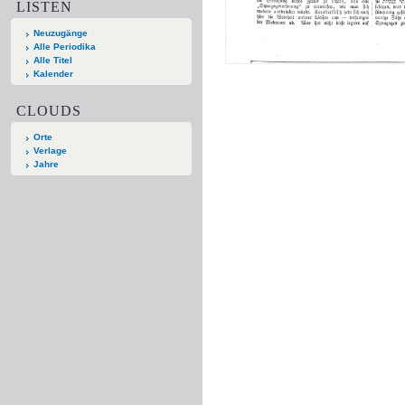
LISTEN
Neuzugänge
Alle Periodika
Alle Titel
Kalender
CLOUDS
Orte
Verlage
Jahre