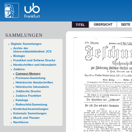
ÜBERSICHT
SEITE
TITEL
SAMMLUNGEN
Digitale Sammlungen
Archiv der
Universitätsbibliothek JCS
Biologie
Frankfurt und Seltene Drucke
Handschriften und Inkunabeln
Judaica
Compact Memory
Freimann-Sammlung
Hebräische Handschriften
Hebräische Inkunabeln
Jiddische Drucke
Judaica Frankfurt
Kataloge
Rothschild-Sammlung
Kinderbuchsammlungen
Koloniale Sammlungen
Musik und Theater
Nachlässe