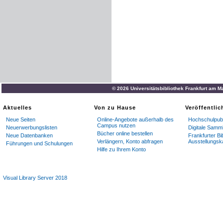
© 2026 Universitätsbibliothek Frankfurt am M
Aktuelles
Von zu Hause
Veröffentli
Neue Seiten
Online-Angebote außerhalb des
Hochschulpubl
Campus nutzen
Neuerwerbungslisten
Digitale Samm
Bücher online bestellen
Neue Datenbanken
Frankfurter Bi
Verlängern, Konto abfragen
Ausstellungsk
Führungen und Schulungen
Hilfe zu Ihrem Konto
Visual Library Server 2018