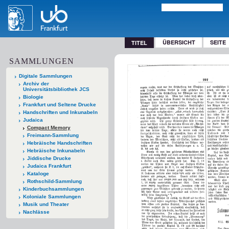
ÜBERSICHT
SEITE
TITEL
SAMMLUNGEN
Digitale Sammlungen
Archiv der
Universitätsbibliothek JCS
Biologie
Frankfurt und Seltene Drucke
Handschriften und Inkunabeln
Judaica
Compact Memory
Freimann-Sammlung
Hebräische Handschriften
Hebräische Inkunabeln
Jiddische Drucke
Judaica Frankfurt
Kataloge
Rothschild-Sammlung
Kinderbuchsammlungen
Koloniale Sammlungen
Musik und Theater
Nachlässe