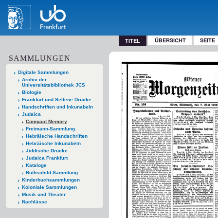
ÜBERSICHT
SEITE
TITEL
SAMMLUNGEN
Digitale Sammlungen
Archiv der
Universitätsbibliothek JCS
Biologie
Frankfurt und Seltene Drucke
Handschriften und Inkunabeln
Judaica
Compact Memory
Freimann-Sammlung
Hebräische Handschriften
Hebräische Inkunabeln
Jiddische Drucke
Judaica Frankfurt
Kataloge
Rothschild-Sammlung
Kinderbuchsammlungen
Koloniale Sammlungen
Musik und Theater
Nachlässe