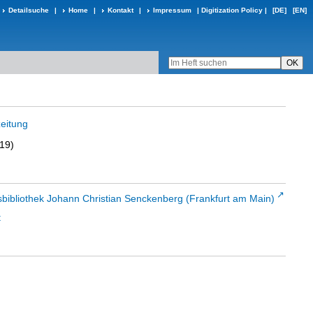
Detailsuche
|
Home
|
Kontakt
|
Impressum
|
Digitization Policy
|
[DE]
[EN]
eitung
919)
sbibliothek Johann Christian Senckenberg (Frankfurt am Main)
t