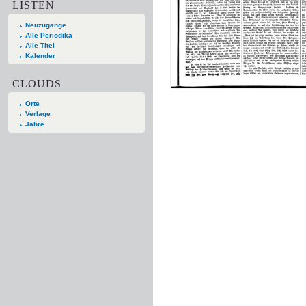
LISTEN
Neuzugänge
Alle Periodika
Alle Titel
Kalender
CLOUDS
Orte
Verlage
Jahre