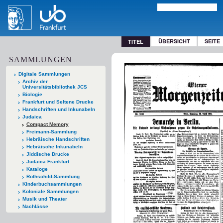
ÜBERSICHT
SEITE
TITEL
SAMMLUNGEN
Digitale Sammlungen
Archiv der
Universitätsbibliothek JCS
Biologie
Frankfurt und Seltene Drucke
Handschriften und Inkunabeln
Judaica
Compact Memory
Freimann-Sammlung
Hebräische Handschriften
Hebräische Inkunabeln
Jiddische Drucke
Judaica Frankfurt
Kataloge
Rothschild-Sammlung
Kinderbuchsammlungen
Koloniale Sammlungen
Musik und Theater
Nachlässe