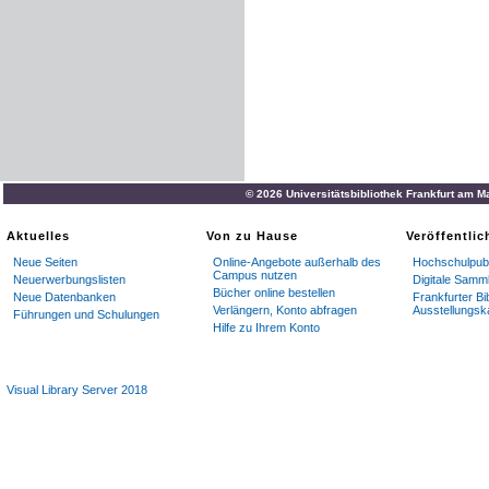
© 2026 Universitätsbibliothek Frankfurt am M
Aktuelles
Von zu Hause
Veröffentli
Neue Seiten
Online-Angebote außerhalb des
Hochschulpubl
Campus nutzen
Neuerwerbungslisten
Digitale Samm
Bücher online bestellen
Neue Datenbanken
Frankfurter Bi
Verlängern, Konto abfragen
Ausstellungsk
Führungen und Schulungen
Hilfe zu Ihrem Konto
Visual Library Server 2018