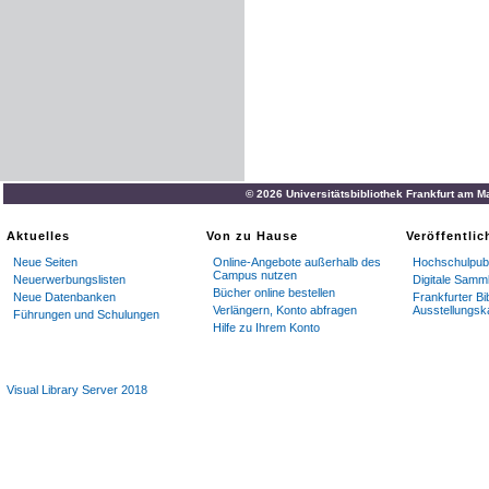
© 2026 Universitätsbibliothek Frankfurt am M
Aktuelles
Von zu Hause
Veröffentli
Neue Seiten
Online-Angebote außerhalb des
Hochschulpubl
Campus nutzen
Neuerwerbungslisten
Digitale Samm
Bücher online bestellen
Neue Datenbanken
Frankfurter Bi
Verlängern, Konto abfragen
Ausstellungsk
Führungen und Schulungen
Hilfe zu Ihrem Konto
Visual Library Server 2018