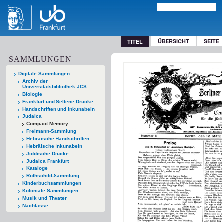
ÜBERSICHT
SEITE
TITEL
SAMMLUNGEN
Digitale Sammlungen
Archiv der
Universitätsbibliothek JCS
Biologie
Frankfurt und Seltene Drucke
Handschriften und Inkunabeln
Judaica
Compact Memory
Freimann-Sammlung
Hebräische Handschriften
Hebräische Inkunabeln
Jiddische Drucke
Judaica Frankfurt
Kataloge
Rothschild-Sammlung
Kinderbuchsammlungen
Koloniale Sammlungen
Musik und Theater
Nachlässe