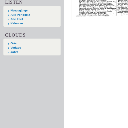
LISTEN
Neuzugänge
Alle Periodika
Alle Titel
Kalender
CLOUDS
Orte
Verlage
Jahre