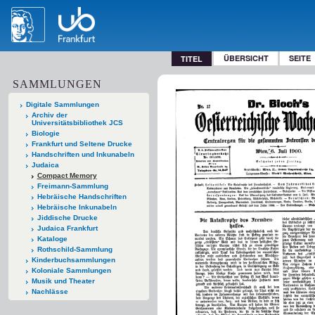
ÜBERSICHT
SEITE
TITEL
SAMMLUNGEN
Digitale Sammlungen
Archiv der
Universitätsbibliothek JCS
Biologie
Frankfurt und Seltene Drucke
Handschriften und Inkunabeln
Judaica
Compact Memory
Freimann-Sammlung
Hebräische Handschriften
Hebräische Inkunabeln
Jiddische Drucke
Judaica Frankfurt
Kataloge
Rothschild-Sammlung
Kinderbuchsammlungen
Koloniale Sammlungen
Musik und Theater
Nachlässe