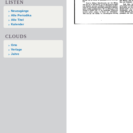
LISTEN
Neuzugänge
Alle Periodika
Alle Titel
Kalender
CLOUDS
Orte
Verlage
Jahre