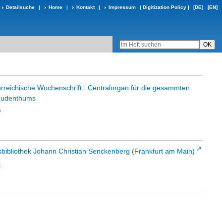
Detailsuche
|
Home
|
Kontakt
|
Impressum
|
Digitization Policy
|
[DE]
[EN]
erreichische Wochenschrift : Centralorgan für die gesammten
 Judenthums
7
sbibliothek Johann Christian Senckenberg (Frankfurt am Main)
t