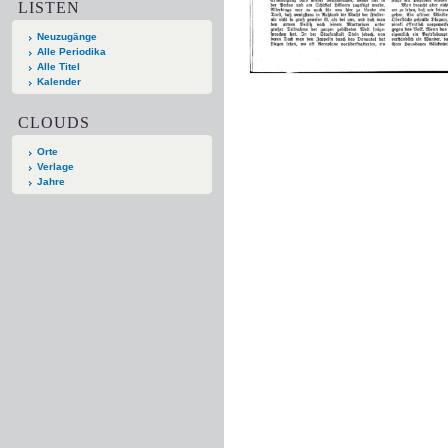
LISTEN
Neuzugänge
Alle Periodika
Alle Titel
Kalender
CLOUDS
Orte
Verlage
Jahre