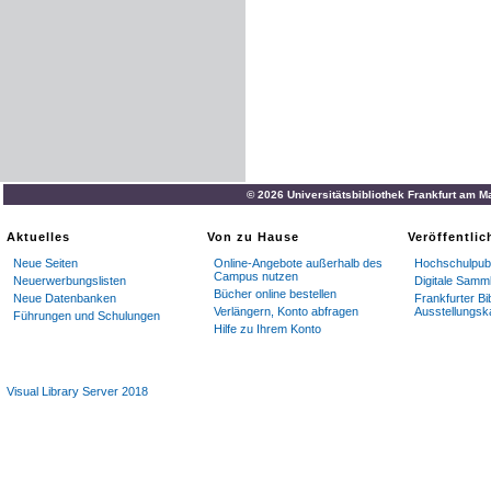
© 2026 Universitätsbibliothek Frankfurt am M
Aktuelles
Von zu Hause
Veröffentli
Neue Seiten
Online-Angebote außerhalb des
Hochschulpubl
Campus nutzen
Neuerwerbungslisten
Digitale Samm
Bücher online bestellen
Neue Datenbanken
Frankfurter Bi
Verlängern, Konto abfragen
Ausstellungsk
Führungen und Schulungen
Hilfe zu Ihrem Konto
Visual Library Server 2018