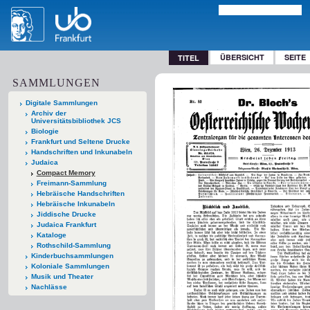
ÜBERSICHT
SEITE
TITEL
SAMMLUNGEN
Digitale Sammlungen
Archiv der
Universitätsbibliothek JCS
Biologie
Frankfurt und Seltene Drucke
Handschriften und Inkunabeln
Judaica
Compact Memory
Freimann-Sammlung
Hebräische Handschriften
Hebräische Inkunabeln
Jiddische Drucke
Judaica Frankfurt
Kataloge
Rothschild-Sammlung
Kinderbuchsammlungen
Koloniale Sammlungen
Musik und Theater
Nachlässe