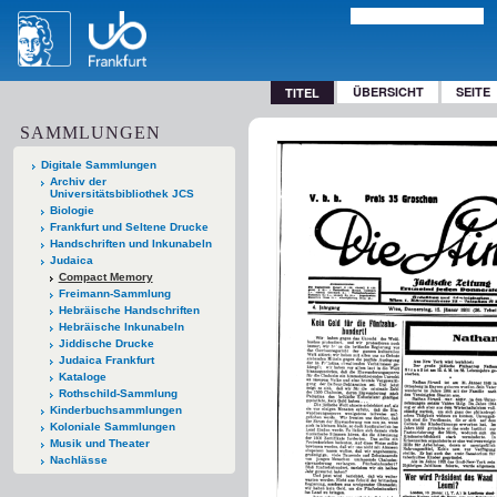
ÜBERSICHT
SEITE
TITEL
SAMMLUNGEN
Digitale Sammlungen
Archiv der
Universitätsbibliothek JCS
Biologie
Frankfurt und Seltene Drucke
Handschriften und Inkunabeln
Judaica
Compact Memory
Freimann-Sammlung
Hebräische Handschriften
Hebräische Inkunabeln
Jiddische Drucke
Judaica Frankfurt
Kataloge
Rothschild-Sammlung
Kinderbuchsammlungen
Koloniale Sammlungen
Musik und Theater
Nachlässe