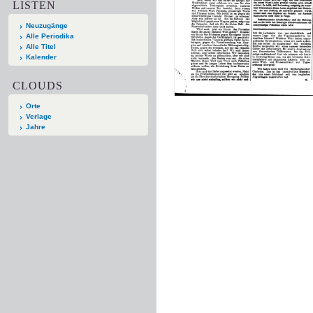
LISTEN
Neuzugänge
Alle Periodika
Alle Titel
Kalender
CLOUDS
Orte
Verlage
Jahre