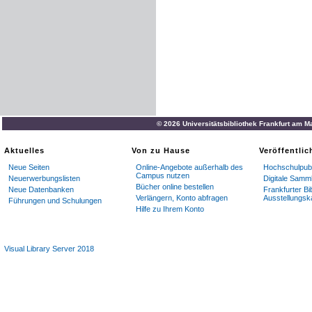
© 2026 Universitätsbibliothek Frankfurt am M
Aktuelles
Von zu Hause
Veröffentli
Neue Seiten
Online-Angebote außerhalb des
Hochschulpubl
Campus nutzen
Neuerwerbungslisten
Digitale Samm
Bücher online bestellen
Neue Datenbanken
Frankfurter Bi
Verlängern, Konto abfragen
Ausstellungsk
Führungen und Schulungen
Hilfe zu Ihrem Konto
Visual Library Server 2018