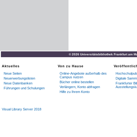
© 2026 Universitätsbibliothek Frankfurt am M
Aktuelles
Von zu Hause
Veröffentli
Neue Seiten
Online-Angebote außerhalb des
Hochschulpubl
Campus nutzen
Neuerwerbungslisten
Digitale Samm
Bücher online bestellen
Neue Datenbanken
Frankfurter Bi
Verlängern, Konto abfragen
Ausstellungsk
Führungen und Schulungen
Hilfe zu Ihrem Konto
Visual Library Server 2018