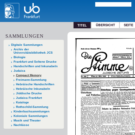
ÜBERSICHT
SEITE
TITEL
SAMMLUNGEN
Digitale Sammlungen
Archiv der
Universitätsbibliothek JCS
Biologie
Frankfurt und Seltene Drucke
Handschriften und Inkunabeln
Judaica
Compact Memory
Freimann-Sammlung
Hebräische Handschriften
Hebräische Inkunabeln
Jiddische Drucke
Judaica Frankfurt
Kataloge
Rothschild-Sammlung
Kinderbuchsammlungen
Koloniale Sammlungen
Musik und Theater
Nachlässe