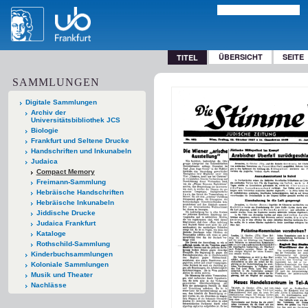
ÜBERSICHT
SEITE
TITEL
SAMMLUNGEN
Digitale Sammlungen
Archiv der
Universitätsbibliothek JCS
Biologie
Frankfurt und Seltene Drucke
Handschriften und Inkunabeln
Judaica
Compact Memory
Freimann-Sammlung
Hebräische Handschriften
Hebräische Inkunabeln
Jiddische Drucke
Judaica Frankfurt
Kataloge
Rothschild-Sammlung
Kinderbuchsammlungen
Koloniale Sammlungen
Musik und Theater
Nachlässe