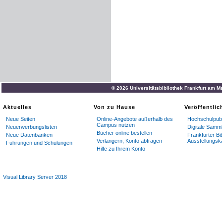
© 2026 Universitätsbibliothek Frankfurt am M
Aktuelles
Von zu Hause
Veröffentli
Neue Seiten
Online-Angebote außerhalb des
Hochschulpubl
Campus nutzen
Neuerwerbungslisten
Digitale Samm
Bücher online bestellen
Neue Datenbanken
Frankfurter Bi
Verlängern, Konto abfragen
Ausstellungsk
Führungen und Schulungen
Hilfe zu Ihrem Konto
Visual Library Server 2018