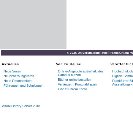
© 2026 Universitätsbibliothek Frankfurt am M
Aktuelles
Von zu Hause
Veröffentli
Neue Seiten
Online-Angebote außerhalb des
Hochschulpubl
Campus nutzen
Neuerwerbungslisten
Digitale Samm
Bücher online bestellen
Neue Datenbanken
Frankfurter Bi
Verlängern, Konto abfragen
Ausstellungsk
Führungen und Schulungen
Hilfe zu Ihrem Konto
Visual Library Server 2018