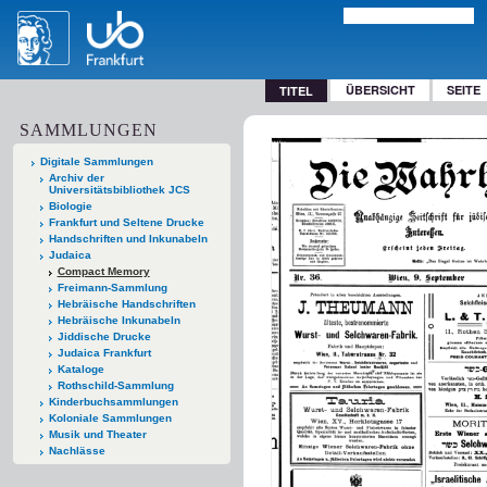
ÜBERSICHT
SEITE
TITEL
SAMMLUNGEN
Digitale Sammlungen
Archiv der
Universitätsbibliothek JCS
Biologie
Frankfurt und Seltene Drucke
Handschriften und Inkunabeln
Judaica
Compact Memory
Freimann-Sammlung
Hebräische Handschriften
Hebräische Inkunabeln
Jiddische Drucke
Judaica Frankfurt
Kataloge
Rothschild-Sammlung
Kinderbuchsammlungen
Koloniale Sammlungen
Musik und Theater
Nachlässe