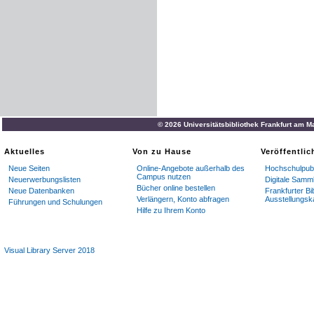
© 2026 Universitätsbibliothek Frankfurt am M
Aktuelles
Von zu Hause
Veröffentli
Neue Seiten
Online-Angebote außerhalb des
Hochschulpubl
Campus nutzen
Neuerwerbungslisten
Digitale Samm
Bücher online bestellen
Neue Datenbanken
Frankfurter Bi
Verlängern, Konto abfragen
Ausstellungsk
Führungen und Schulungen
Hilfe zu Ihrem Konto
Visual Library Server 2018