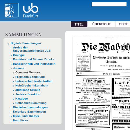
ÜBERSICHT
SEITE
TITEL
SAMMLUNGEN
Digitale Sammlungen
Archiv der
Universitätsbibliothek JCS
Biologie
Frankfurt und Seltene Drucke
Handschriften und Inkunabeln
Judaica
Compact Memory
Freimann-Sammlung
Hebräische Handschriften
Hebräische Inkunabeln
Jiddische Drucke
Judaica Frankfurt
Kataloge
Rothschild-Sammlung
Kinderbuchsammlungen
Koloniale Sammlungen
Musik und Theater
Nachlässe