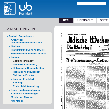
ÜBERSICHT
SEITE
TITEL
SAMMLUNGEN
Digitale Sammlungen
Archiv der
Universitätsbibliothek JCS
Biologie
Frankfurt und Seltene Drucke
Handschriften und Inkunabeln
Judaica
Compact Memory
Freimann-Sammlung
Hebräische Handschriften
Hebräische Inkunabeln
Jiddische Drucke
Judaica Frankfurt
Kataloge
Rothschild-Sammlung
Kinderbuchsammlungen
Koloniale Sammlungen
Musik und Theater
Nachlässe