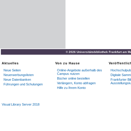
© 2026 Universitätsbibliothek Frankfurt am M
Aktuelles
Von zu Hause
Veröffentli
Neue Seiten
Online-Angebote außerhalb des
Hochschulpubl
Campus nutzen
Neuerwerbungslisten
Digitale Samm
Bücher online bestellen
Neue Datenbanken
Frankfurter Bi
Verlängern, Konto abfragen
Ausstellungsk
Führungen und Schulungen
Hilfe zu Ihrem Konto
Visual Library Server 2018