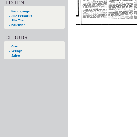
LISTEN
Neuzugänge
Alle Periodika
Alle Titel
Kalender
CLOUDS
Orte
Verlage
Jahre