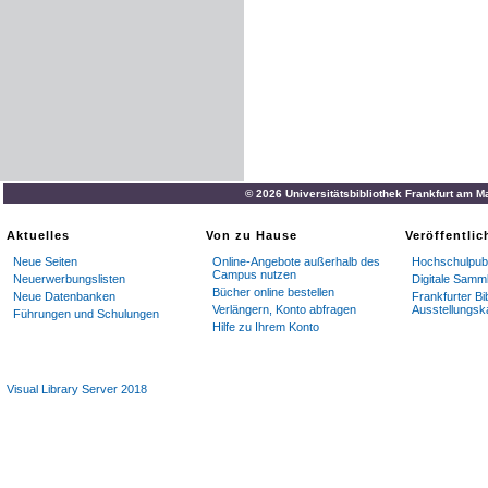
© 2026 Universitätsbibliothek Frankfurt am M
Aktuelles
Von zu Hause
Veröffentli
Neue Seiten
Online-Angebote außerhalb des
Hochschulpubl
Campus nutzen
Neuerwerbungslisten
Digitale Samm
Bücher online bestellen
Neue Datenbanken
Frankfurter Bi
Verlängern, Konto abfragen
Ausstellungsk
Führungen und Schulungen
Hilfe zu Ihrem Konto
Visual Library Server 2018