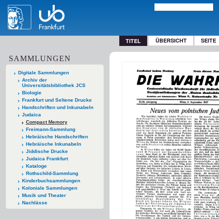
ÜBERSICHT
SEITE
TITEL
SAMMLUNGEN
Digitale Sammlungen
Archiv der
Universitätsbibliothek JCS
Biologie
Frankfurt und Seltene Drucke
Handschriften und Inkunabeln
Judaica
Compact Memory
Freimann-Sammlung
Hebräische Handschriften
Hebräische Inkunabeln
Jiddische Drucke
Judaica Frankfurt
Kataloge
Rothschild-Sammlung
Kinderbuchsammlungen
Koloniale Sammlungen
Musik und Theater
Nachlässe