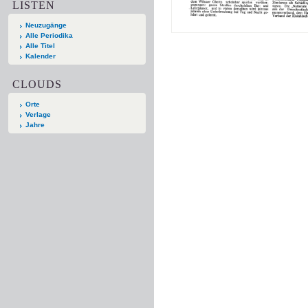
LISTEN
Neuzugänge
Alle Periodika
Alle Titel
Kalender
CLOUDS
Orte
Verlage
Jahre