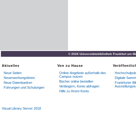
© 2026 Universitätsbibliothek Frankfurt am M
Aktuelles
Von zu Hause
Veröffentli
Neue Seiten
Online-Angebote außerhalb des
Hochschulpubl
Campus nutzen
Neuerwerbungslisten
Digitale Samm
Bücher online bestellen
Neue Datenbanken
Frankfurter Bi
Verlängern, Konto abfragen
Ausstellungsk
Führungen und Schulungen
Hilfe zu Ihrem Konto
Visual Library Server 2018