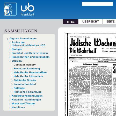
ÜBERSICHT
SEITE
TITEL
SAMMLUNGEN
Digitale Sammlungen
Archiv der
Universitätsbibliothek JCS
Biologie
Frankfurt und Seltene Drucke
Handschriften und Inkunabeln
Judaica
Compact Memory
Freimann-Sammlung
Hebräische Handschriften
Hebräische Inkunabeln
Jiddische Drucke
Judaica Frankfurt
Kataloge
Rothschild-Sammlung
Kinderbuchsammlungen
Koloniale Sammlungen
Musik und Theater
Nachlässe