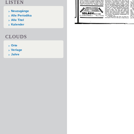
LISTEN
Neuzugänge
Alle Periodika
Alle Titel
Kalender
CLOUDS
Orte
Verlage
Jahre