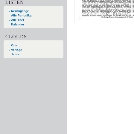
LISTEN
Neuzugänge
Alle Periodika
Alle Titel
Kalender
CLOUDS
Orte
Verlage
Jahre