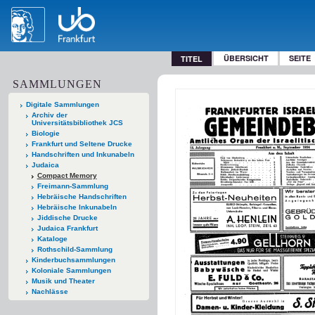
ÜBERSICHT
SEITE
TITEL
SAMMLUNGEN
Digitale Sammlungen
Archiv der
Universitätsbibliothek JCS
Biologie
Frankfurt und Seltene Drucke
Handschriften und Inkunabeln
Judaica
Compact Memory
Freimann-Sammlung
Hebräische Handschriften
Hebräische Inkunabeln
Jiddische Drucke
Judaica Frankfurt
Kataloge
Rothschild-Sammlung
Kinderbuchsammlungen
Koloniale Sammlungen
Musik und Theater
Nachlässe