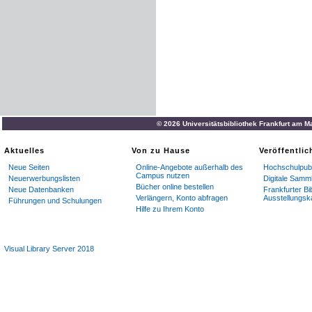
© 2026 Universitätsbibliothek Frankfurt am M
Aktuelles
Von zu Hause
Veröffentli
Neue Seiten
Online-Angebote außerhalb des
Hochschulpubl
Campus nutzen
Neuerwerbungslisten
Digitale Samm
Bücher online bestellen
Neue Datenbanken
Frankfurter Bi
Verlängern, Konto abfragen
Ausstellungsk
Führungen und Schulungen
Hilfe zu Ihrem Konto
Visual Library Server 2018