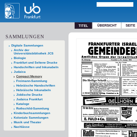
ÜBERSICHT
SEITE
TITEL
SAMMLUNGEN
Digitale Sammlungen
Archiv der
Universitätsbibliothek JCS
Biologie
Frankfurt und Seltene Drucke
Handschriften und Inkunabeln
Judaica
Compact Memory
Freimann-Sammlung
Hebräische Handschriften
Hebräische Inkunabeln
Jiddische Drucke
Judaica Frankfurt
Kataloge
Rothschild-Sammlung
Kinderbuchsammlungen
Koloniale Sammlungen
Musik und Theater
Nachlässe