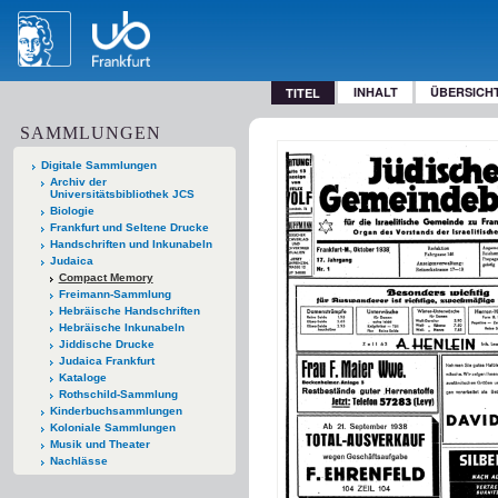
INHALT
ÜBERSICH
TITEL
SAMMLUNGEN
Digitale Sammlungen
Archiv der
Universitätsbibliothek JCS
Biologie
Frankfurt und Seltene Drucke
Handschriften und Inkunabeln
Judaica
Compact Memory
Freimann-Sammlung
Hebräische Handschriften
Hebräische Inkunabeln
Jiddische Drucke
Judaica Frankfurt
Kataloge
Rothschild-Sammlung
Kinderbuchsammlungen
Koloniale Sammlungen
Musik und Theater
Nachlässe