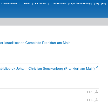
Detailsuche
|
Home
|
Kontakt
|
Impressum
|
Digitization Policy
|
[DE]
[EN]
er Israelitischen Gemeinde Frankfurt am Main
sbibliothek Johann Christian Senckenberg (Frankfurt am Main)
t
PDF
PDF