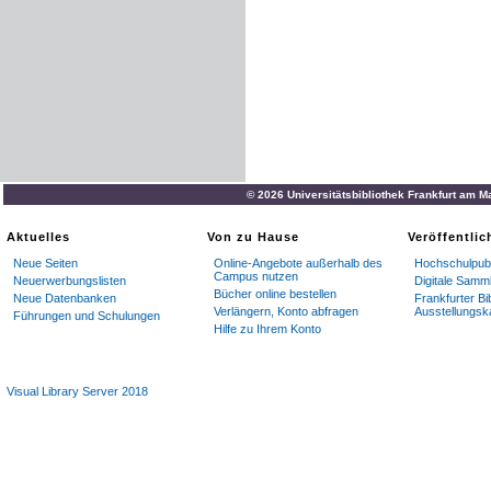
© 2026 Universitätsbibliothek Frankfurt am M
Aktuelles
Von zu Hause
Veröffentli
Neue Seiten
Online-Angebote außerhalb des
Hochschulpubl
Campus nutzen
Neuerwerbungslisten
Digitale Samm
Bücher online bestellen
Neue Datenbanken
Frankfurter Bi
Verlängern, Konto abfragen
Ausstellungsk
Führungen und Schulungen
Hilfe zu Ihrem Konto
Visual Library Server 2018