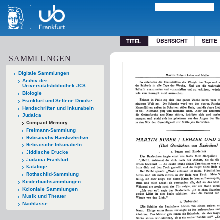
ÜBERSICHT
SEITE
TITEL
SAMMLUNGEN
Digitale Sammlungen
Archiv der
Universitätsbibliothek JCS
Biologie
Frankfurt und Seltene Drucke
Handschriften und Inkunabeln
Judaica
Compact Memory
Freimann-Sammlung
Hebräische Handschriften
Hebräische Inkunabeln
Jiddische Drucke
Judaica Frankfurt
Kataloge
Rothschild-Sammlung
Kinderbuchsammlungen
Koloniale Sammlungen
Musik und Theater
Nachlässe