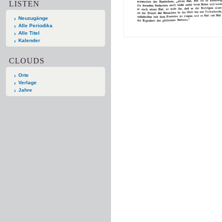
LISTEN
Neuzugänge
Alle Periodika
Alle Titel
Kalender
CLOUDS
Orte
Verlage
Jahre