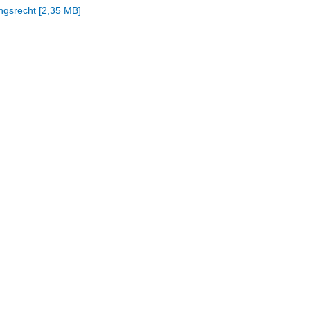
ngsrecht
[
2,35 MB
]