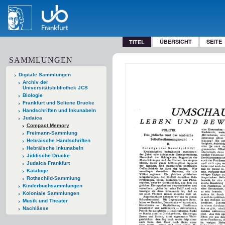
ÜBERSICHT
SEITE
TITEL
SAMMLUNGEN
Digitale Sammlungen
Archiv der
Universitätsbibliothek JCS
Biologie
Frankfurt und Seltene Drucke
Handschriften und Inkunabeln
Judaica
Compact Memory
Freimann-Sammlung
Hebräische Handschriften
Hebräische Inkunabeln
Jiddische Drucke
Judaica Frankfurt
Kataloge
Rothschild-Sammlung
Kinderbuchsammlungen
Koloniale Sammlungen
Musik und Theater
Nachlässe