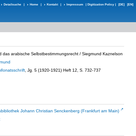
Detailsuche
|
Home
|
Kontakt
|
Impressum
|
Digitization Policy
|
[DE]
[EN]
d das arabische Selbstbestimmungsrecht
/ Siegmund Kaznelson
gmund
Monatsschrift
, Jg. 5 (1920-1921) Heft 12, S. 732-737
sbibliothek Johann Christian Senckenberg (Frankfurt am Main)
t