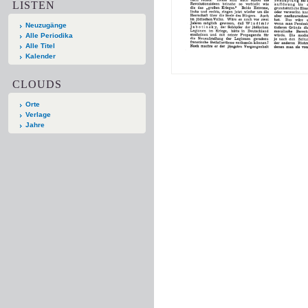
LISTEN
Neuzugänge
Alle Periodika
Alle Titel
Kalender
CLOUDS
Orte
Verlage
Jahre