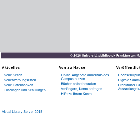
© 2026 Universitätsbibliothek Frankfurt am M
Aktuelles
Von zu Hause
Veröffentli
Neue Seiten
Online-Angebote außerhalb des
Hochschulpubl
Campus nutzen
Neuerwerbungslisten
Digitale Samm
Bücher online bestellen
Neue Datenbanken
Frankfurter Bi
Verlängern, Konto abfragen
Ausstellungsk
Führungen und Schulungen
Hilfe zu Ihrem Konto
Visual Library Server 2018