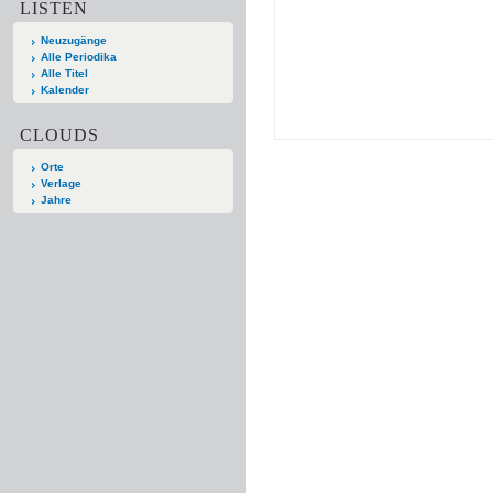
LISTEN
Neuzugänge
Alle Periodika
Alle Titel
Kalender
CLOUDS
Orte
Verlage
Jahre