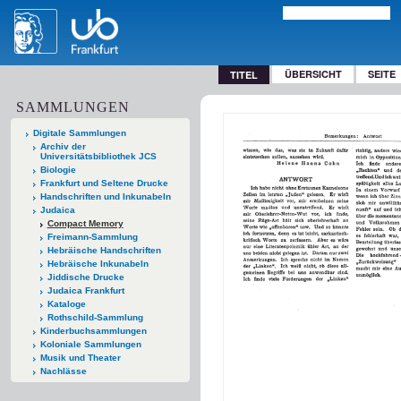
ÜBERSICHT
SEITE
TITEL
SAMMLUNGEN
Digitale Sammlungen
Archiv der
Universitätsbibliothek JCS
Biologie
Frankfurt und Seltene Drucke
Handschriften und Inkunabeln
Judaica
Compact Memory
Freimann-Sammlung
Hebräische Handschriften
Hebräische Inkunabeln
Jiddische Drucke
Judaica Frankfurt
Kataloge
Rothschild-Sammlung
Kinderbuchsammlungen
Koloniale Sammlungen
Musik und Theater
Nachlässe