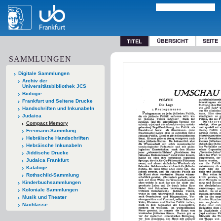
ÜBERSICHT
SEITE
TITEL
SAMMLUNGEN
Digitale Sammlungen
Archiv der
Universitätsbibliothek JCS
Biologie
Frankfurt und Seltene Drucke
Handschriften und Inkunabeln
Judaica
Compact Memory
Freimann-Sammlung
Hebräische Handschriften
Hebräische Inkunabeln
Jiddische Drucke
Judaica Frankfurt
Kataloge
Rothschild-Sammlung
Kinderbuchsammlungen
Koloniale Sammlungen
Musik und Theater
Nachlässe