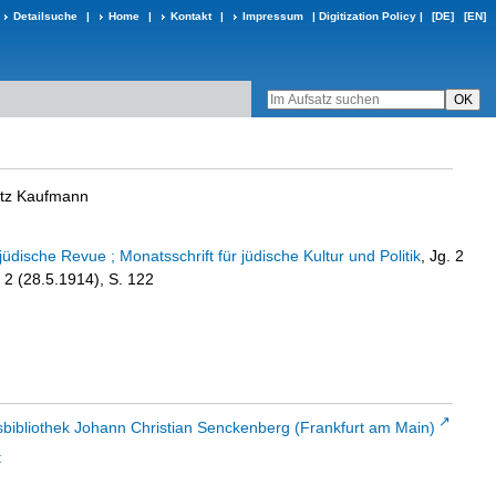
Detailsuche
|
Home
|
Kontakt
|
Impressum
|
Digitization Policy
|
[DE]
[EN]
itz Kaufmann
lljüdische Revue ; Monatsschrift für jüdische Kultur und Politik
, Jg. 2
 2 (28.5.1914), S. 122
sbibliothek Johann Christian Senckenberg (Frankfurt am Main)
t