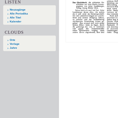
LISTEN
Neuzugänge
Alle Periodika
Alle Titel
Kalender
CLOUDS
Orte
Verlage
Jahre