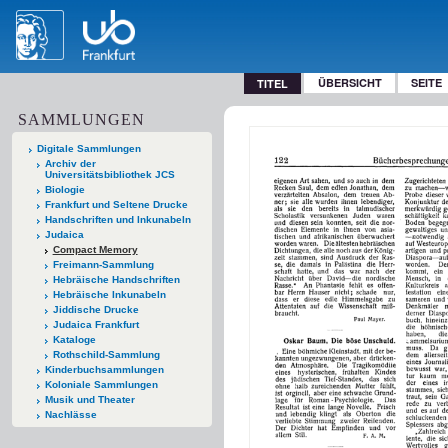
ÜBERSICHT
SEITE
TITEL
SAMMLUNGEN
Digitale Sammlungen
Archiv der
Universitätsbibliothek JCS
Biologie
Frankfurt und Seltene Drucke
Handschriften und Inkunabeln
Judaica
Compact Memory
Freimann-Sammlung
Hebräische Handschriften
Hebräische Inkunabeln
Jiddische Drucke
Judaica Frankfurt
Kataloge
Rothschild-Sammlung
Kinderbuchsammlungen
Koloniale Sammlungen
Musik und Theater
Nachlässe