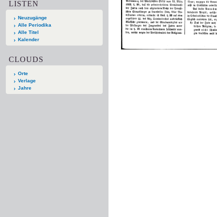
LISTEN
Neuzugänge
Alle Periodika
Alle Titel
Kalender
CLOUDS
Orte
Verlage
Jahre