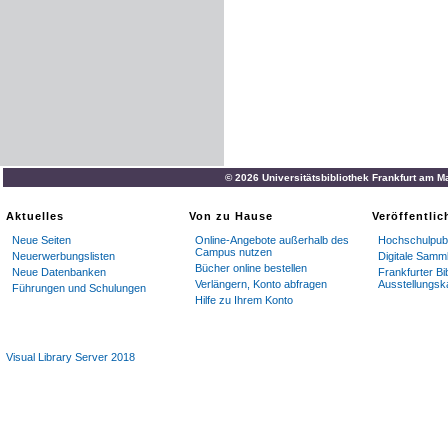
© 2026 Universitätsbibliothek Frankfurt am M
Aktuelles
Von zu Hause
Veröffentli
Neue Seiten
Online-Angebote außerhalb des
Hochschulpubl
Campus nutzen
Neuerwerbungslisten
Digitale Samm
Bücher online bestellen
Neue Datenbanken
Frankfurter Bi
Verlängern, Konto abfragen
Ausstellungsk
Führungen und Schulungen
Hilfe zu Ihrem Konto
Visual Library Server 2018