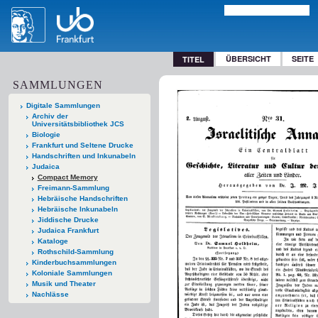
ÜBERSICHT
SEITE
TITEL
SAMMLUNGEN
Digitale Sammlungen
Archiv der
Universitätsbibliothek JCS
Biologie
Frankfurt und Seltene Drucke
Handschriften und Inkunabeln
Judaica
Compact Memory
Freimann-Sammlung
Hebräische Handschriften
Hebräische Inkunabeln
Jiddische Drucke
Judaica Frankfurt
Kataloge
Rothschild-Sammlung
Kinderbuchsammlungen
Koloniale Sammlungen
Musik und Theater
Nachlässe