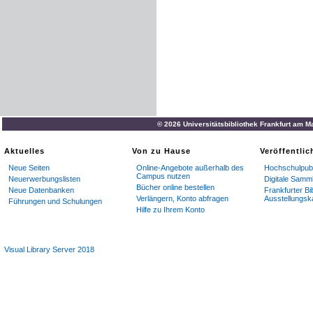
© 2026 Universitätsbibliothek Frankfurt am M
Aktuelles
Von zu Hause
Veröffentli
Neue Seiten
Online-Angebote außerhalb des
Hochschulpubl
Campus nutzen
Neuerwerbungslisten
Digitale Samm
Bücher online bestellen
Neue Datenbanken
Frankfurter Bi
Verlängern, Konto abfragen
Ausstellungsk
Führungen und Schulungen
Hilfe zu Ihrem Konto
Visual Library Server 2018