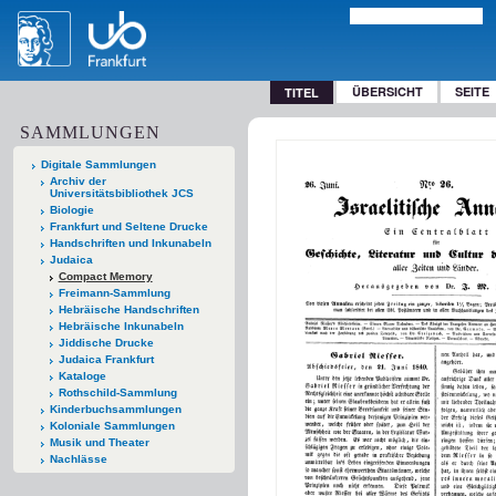
ÜBERSICHT
SEITE
TITEL
SAMMLUNGEN
Digitale Sammlungen
Archiv der
Universitätsbibliothek JCS
Biologie
Frankfurt und Seltene Drucke
Handschriften und Inkunabeln
Judaica
Compact Memory
Freimann-Sammlung
Hebräische Handschriften
Hebräische Inkunabeln
Jiddische Drucke
Judaica Frankfurt
Kataloge
Rothschild-Sammlung
Kinderbuchsammlungen
Koloniale Sammlungen
Musik und Theater
Nachlässe