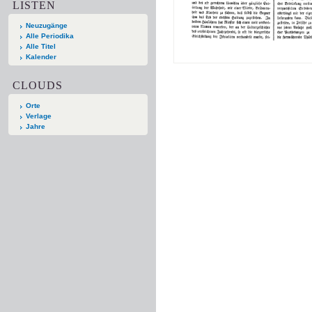
LISTEN
Neuzugänge
Alle Periodika
Alle Titel
Kalender
CLOUDS
Orte
Verlage
Jahre