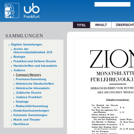
INHALT
ÜBERSICH
TITEL
SAMMLUNGEN
Digitale Sammlungen
Archiv der
Universitätsbibliothek JCS
Biologie
Frankfurt und Seltene Drucke
Handschriften und Inkunabeln
Judaica
Compact Memory
Freimann-Sammlung
Hebräische Handschriften
Hebräische Inkunabeln
Jiddische Drucke
Judaica Frankfurt
Kataloge
Rothschild-Sammlung
Kinderbuchsammlungen
Koloniale Sammlungen
Musik und Theater
Nachlässe