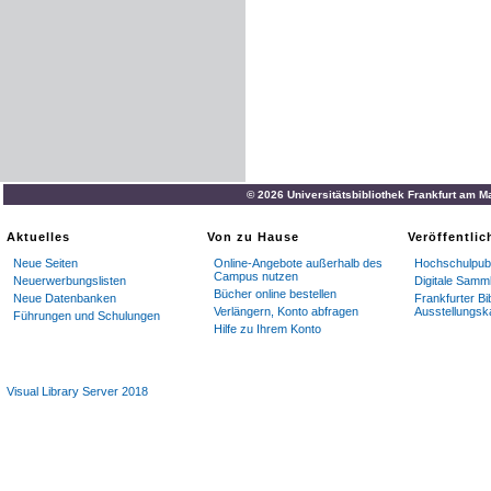
© 2026 Universitätsbibliothek Frankfurt am M
Aktuelles
Von zu Hause
Veröffentli
Neue Seiten
Online-Angebote außerhalb des
Hochschulpubl
Campus nutzen
Neuerwerbungslisten
Digitale Samm
Bücher online bestellen
Neue Datenbanken
Frankfurter Bi
Verlängern, Konto abfragen
Ausstellungsk
Führungen und Schulungen
Hilfe zu Ihrem Konto
Visual Library Server 2018