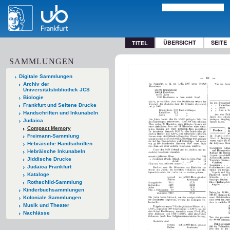
ÜBERSICHT
SEITE
TITEL
SAMMLUNGEN
Digitale Sammlungen
Archiv der
Universitätsbibliothek JCS
Biologie
Frankfurt und Seltene Drucke
Handschriften und Inkunabeln
Judaica
Compact Memory
Freimann-Sammlung
Hebräische Handschriften
Hebräische Inkunabeln
Jiddische Drucke
Judaica Frankfurt
Kataloge
Rothschild-Sammlung
Kinderbuchsammlungen
Koloniale Sammlungen
Musik und Theater
Nachlässe