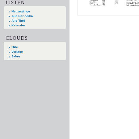
LISTEN
Neuzugänge
Alle Periodika
Alle Titel
Kalender
CLOUDS
Orte
Verlage
Jahre