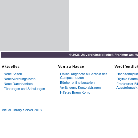
© 2026 Universitätsbibliothek Frankfurt am M
Aktuelles
Von zu Hause
Veröffentli
Neue Seiten
Online-Angebote außerhalb des
Hochschulpubl
Campus nutzen
Neuerwerbungslisten
Digitale Samm
Bücher online bestellen
Neue Datenbanken
Frankfurter Bi
Verlängern, Konto abfragen
Ausstellungsk
Führungen und Schulungen
Hilfe zu Ihrem Konto
Visual Library Server 2018