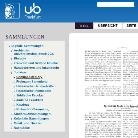
ÜBERSICHT
SEITE
TITEL
SAMMLUNGEN
Digitale Sammlungen
Archiv der
Universitätsbibliothek JCS
Biologie
Frankfurt und Seltene Drucke
Handschriften und Inkunabeln
Judaica
Compact Memory
Freimann-Sammlung
Hebräische Handschriften
Hebräische Inkunabeln
Jiddische Drucke
Judaica Frankfurt
Kataloge
Rothschild-Sammlung
Kinderbuchsammlungen
Koloniale Sammlungen
Musik und Theater
Nachlässe