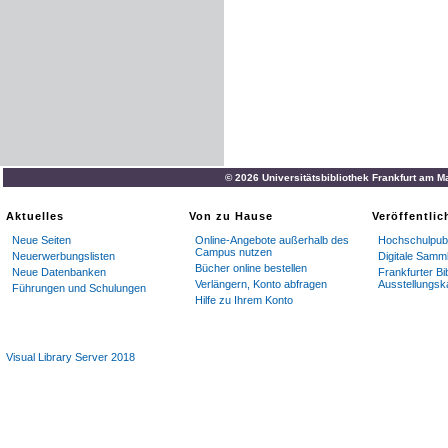
© 2026 Universitätsbibliothek Frankfurt am M
Aktuelles
Von zu Hause
Veröffentli
Neue Seiten
Online-Angebote außerhalb des
Hochschulpubl
Campus nutzen
Neuerwerbungslisten
Digitale Samm
Bücher online bestellen
Neue Datenbanken
Frankfurter Bi
Verlängern, Konto abfragen
Ausstellungsk
Führungen und Schulungen
Hilfe zu Ihrem Konto
Visual Library Server 2018