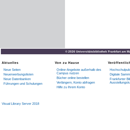
© 2026 Universitätsbibliothek Frankfurt am M
Aktuelles
Von zu Hause
Veröffentli
Neue Seiten
Online-Angebote außerhalb des
Hochschulpubl
Campus nutzen
Neuerwerbungslisten
Digitale Samm
Bücher online bestellen
Neue Datenbanken
Frankfurter Bi
Verlängern, Konto abfragen
Ausstellungsk
Führungen und Schulungen
Hilfe zu Ihrem Konto
Visual Library Server 2018