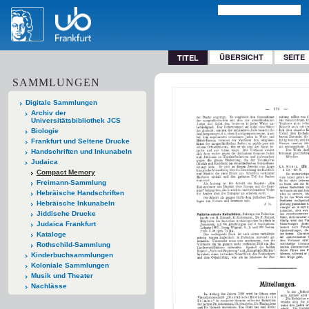
ÜBERSICHT
SEITE
TITEL
SAMMLUNGEN
Digitale Sammlungen
Archiv der
Universitätsbibliothek JCS
Biologie
Frankfurt und Seltene Drucke
Handschriften und Inkunabeln
Judaica
Compact Memory
Freimann-Sammlung
Hebräische Handschriften
Hebräische Inkunabeln
Jiddische Drucke
Judaica Frankfurt
Kataloge
Rothschild-Sammlung
Kinderbuchsammlungen
Koloniale Sammlungen
Musik und Theater
Nachlässe