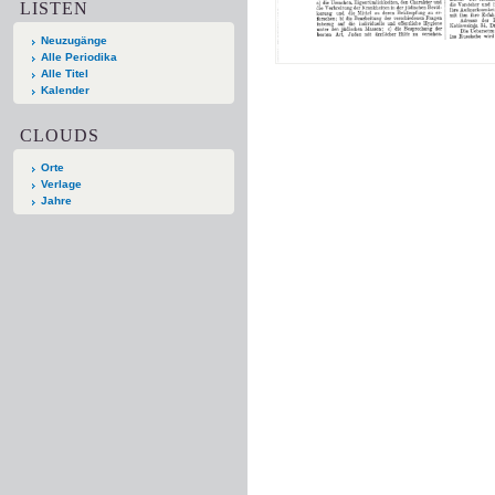
LISTEN
Neuzugänge
Alle Periodika
Alle Titel
Kalender
CLOUDS
Orte
Verlage
Jahre