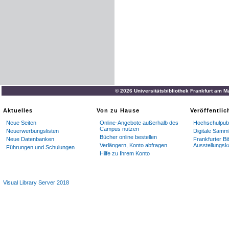
© 2026 Universitätsbibliothek Frankfurt am M
Aktuelles
Von zu Hause
Veröffentli
Neue Seiten
Online-Angebote außerhalb des
Hochschulpubl
Campus nutzen
Neuerwerbungslisten
Digitale Samm
Bücher online bestellen
Neue Datenbanken
Frankfurter Bi
Verlängern, Konto abfragen
Ausstellungsk
Führungen und Schulungen
Hilfe zu Ihrem Konto
Visual Library Server 2018