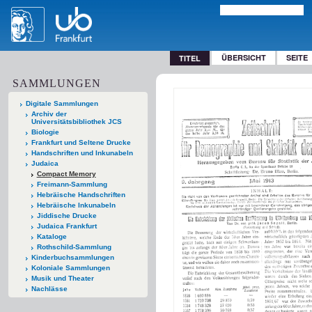
ÜBERSICHT
SEITE
TITEL
SAMMLUNGEN
Digitale Sammlungen
Archiv der
Universitätsbibliothek JCS
Biologie
Frankfurt und Seltene Drucke
Handschriften und Inkunabeln
Judaica
Compact Memory
Freimann-Sammlung
Hebräische Handschriften
Hebräische Inkunabeln
Jiddische Drucke
Judaica Frankfurt
Kataloge
Rothschild-Sammlung
Kinderbuchsammlungen
Koloniale Sammlungen
Musik und Theater
Nachlässe