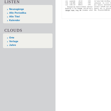
LISTEN
Neuzugänge
Alle Periodika
Alle Titel
Kalender
CLOUDS
Orte
Verlage
Jahre