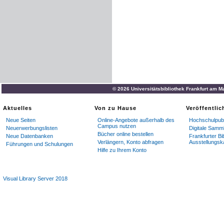
© 2026 Universitätsbibliothek Frankfurt am M
Aktuelles
Von zu Hause
Veröffentli
Neue Seiten
Online-Angebote außerhalb des
Hochschulpubl
Campus nutzen
Neuerwerbungslisten
Digitale Samm
Bücher online bestellen
Neue Datenbanken
Frankfurter Bi
Verlängern, Konto abfragen
Ausstellungsk
Führungen und Schulungen
Hilfe zu Ihrem Konto
Visual Library Server 2018