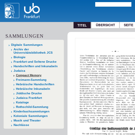
ÜBERSICHT
SEITE
TITEL
SAMMLUNGEN
Digitale Sammlungen
Archiv der
Universitätsbibliothek JCS
Biologie
Frankfurt und Seltene Drucke
Handschriften und Inkunabeln
Judaica
Compact Memory
Freimann-Sammlung
Hebräische Handschriften
Hebräische Inkunabeln
Jiddische Drucke
Judaica Frankfurt
Kataloge
Rothschild-Sammlung
Kinderbuchsammlungen
Koloniale Sammlungen
Musik und Theater
Nachlässe