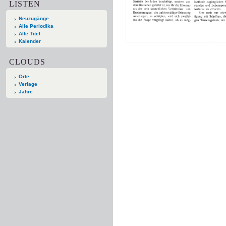
LISTEN
Neuzugänge
Alle Periodika
Alle Titel
Kalender
CLOUDS
Orte
Verlage
Jahre