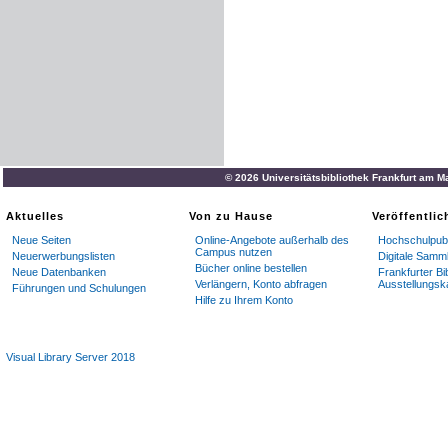
© 2026 Universitätsbibliothek Frankfurt am M
Aktuelles
Von zu Hause
Veröffentli
Neue Seiten
Online-Angebote außerhalb des
Hochschulpubl
Campus nutzen
Neuerwerbungslisten
Digitale Samm
Bücher online bestellen
Neue Datenbanken
Frankfurter Bi
Verlängern, Konto abfragen
Ausstellungsk
Führungen und Schulungen
Hilfe zu Ihrem Konto
Visual Library Server 2018