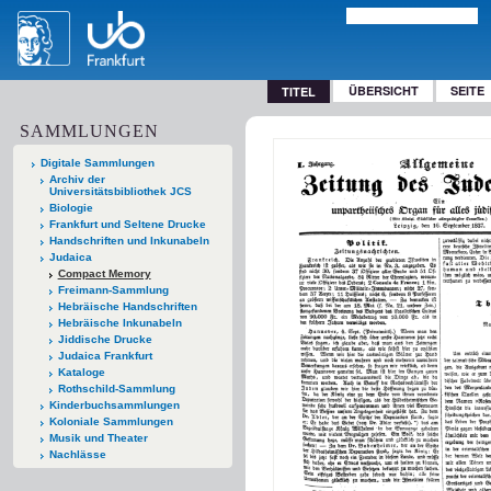
ÜBERSICHT
SEITE
TITEL
SAMMLUNGEN
Digitale Sammlungen
Archiv der
Universitätsbibliothek JCS
Biologie
Frankfurt und Seltene Drucke
Handschriften und Inkunabeln
Judaica
Compact Memory
Freimann-Sammlung
Hebräische Handschriften
Hebräische Inkunabeln
Jiddische Drucke
Judaica Frankfurt
Kataloge
Rothschild-Sammlung
Kinderbuchsammlungen
Koloniale Sammlungen
Musik und Theater
Nachlässe