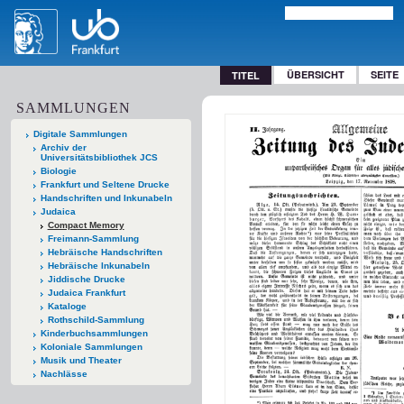
ÜBERSICHT
SEITE
TITEL
SAMMLUNGEN
Digitale Sammlungen
Archiv der
Universitätsbibliothek JCS
Biologie
Frankfurt und Seltene Drucke
Handschriften und Inkunabeln
Judaica
Compact Memory
Freimann-Sammlung
Hebräische Handschriften
Hebräische Inkunabeln
Jiddische Drucke
Judaica Frankfurt
Kataloge
Rothschild-Sammlung
Kinderbuchsammlungen
Koloniale Sammlungen
Musik und Theater
Nachlässe