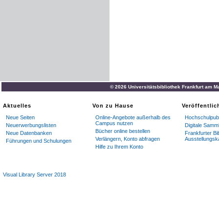
© 2026 Universitätsbibliothek Frankfurt am M
Aktuelles
Von zu Hause
Veröffentli
Neue Seiten
Online-Angebote außerhalb des
Hochschulpubl
Campus nutzen
Neuerwerbungslisten
Digitale Samm
Bücher online bestellen
Neue Datenbanken
Frankfurter Bi
Verlängern, Konto abfragen
Ausstellungsk
Führungen und Schulungen
Hilfe zu Ihrem Konto
Visual Library Server 2018