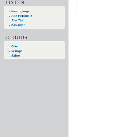
LISTEN
Neuzugänge
Alle Periodika
Alle Titel
Kalender
CLOUDS
Orte
Verlage
Jahre