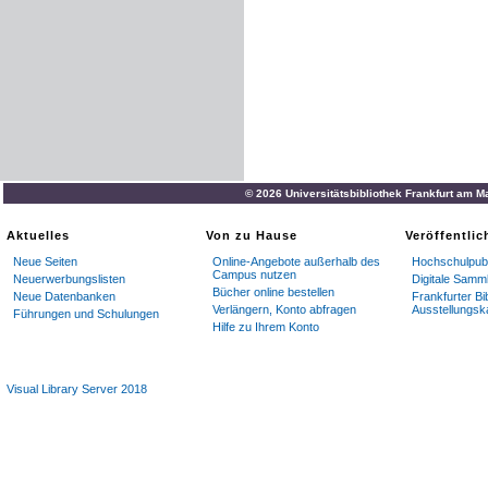
© 2026 Universitätsbibliothek Frankfurt am M
Aktuelles
Von zu Hause
Veröffentli
Neue Seiten
Online-Angebote außerhalb des
Hochschulpubl
Campus nutzen
Neuerwerbungslisten
Digitale Samm
Bücher online bestellen
Neue Datenbanken
Frankfurter Bi
Verlängern, Konto abfragen
Ausstellungsk
Führungen und Schulungen
Hilfe zu Ihrem Konto
Visual Library Server 2018