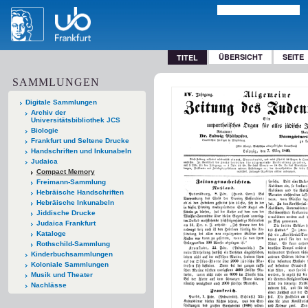
ÜBERSICHT
SEITE
TITEL
SAMMLUNGEN
Digitale Sammlungen
Archiv der
Universitätsbibliothek JCS
Biologie
Frankfurt und Seltene Drucke
Handschriften und Inkunabeln
Judaica
Compact Memory
Freimann-Sammlung
Hebräische Handschriften
Hebräische Inkunabeln
Jiddische Drucke
Judaica Frankfurt
Kataloge
Rothschild-Sammlung
Kinderbuchsammlungen
Koloniale Sammlungen
Musik und Theater
Nachlässe