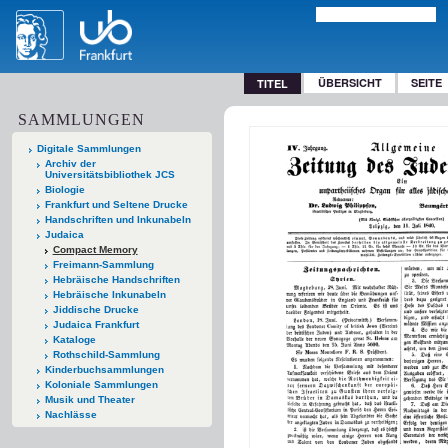
ÜBERSICHT
SEITE
TITEL
SAMMLUNGEN
Digitale Sammlungen
Archiv der
Universitätsbibliothek JCS
Biologie
Frankfurt und Seltene Drucke
Handschriften und Inkunabeln
Judaica
Compact Memory
Freimann-Sammlung
Hebräische Handschriften
Hebräische Inkunabeln
Jiddische Drucke
Judaica Frankfurt
Kataloge
Rothschild-Sammlung
Kinderbuchsammlungen
Koloniale Sammlungen
Musik und Theater
Nachlässe