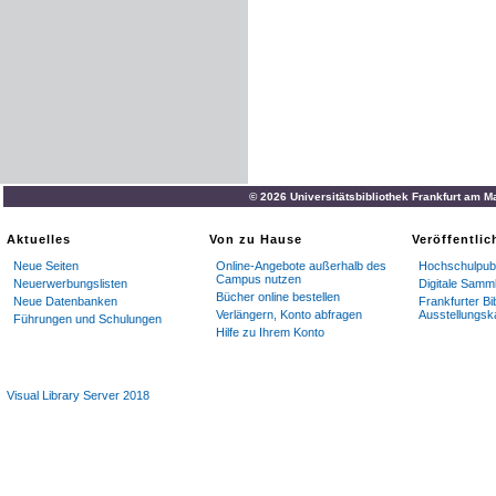
© 2026 Universitätsbibliothek Frankfurt am M
Aktuelles
Von zu Hause
Veröffentli
Neue Seiten
Online-Angebote außerhalb des
Hochschulpubl
Campus nutzen
Neuerwerbungslisten
Digitale Samm
Bücher online bestellen
Neue Datenbanken
Frankfurter Bi
Verlängern, Konto abfragen
Ausstellungsk
Führungen und Schulungen
Hilfe zu Ihrem Konto
Visual Library Server 2018