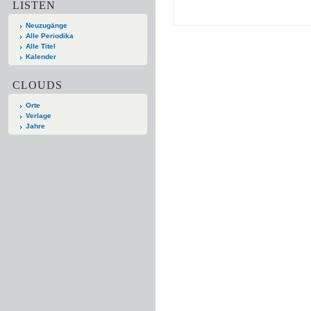
LISTEN
Neuzugänge
Alle Periodika
Alle Titel
Kalender
CLOUDS
Orte
Verlage
Jahre