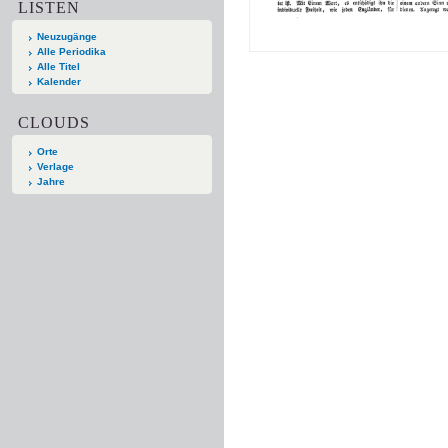
LISTEN
Neuzugänge
Alle Periodika
Alle Titel
Kalender
CLOUDS
Orte
Verlage
Jahre