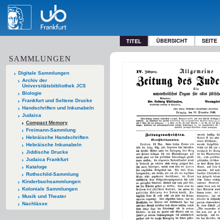
ÜBERSICHT
SEITE
TITEL
SAMMLUNGEN
Digitale Sammlungen
Archiv der
Universitätsbibliothek JCS
Biologie
Frankfurt und Seltene Drucke
Handschriften und Inkunabeln
Judaica
Compact Memory
Freimann-Sammlung
Hebräische Handschriften
Hebräische Inkunabeln
Jiddische Drucke
Judaica Frankfurt
Kataloge
Rothschild-Sammlung
Kinderbuchsammlungen
Koloniale Sammlungen
Musik und Theater
Nachlässe