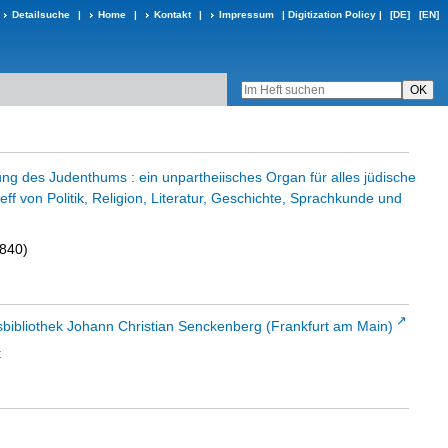
Detailsuche
|
Home
|
Kontakt
|
Impressum
|
Digitization Policy
|
[DE]
[EN]
ng des Judenthums : ein unpartheiisches Organ für alles jüdische
reff von Politik, Religion, Literatur, Geschichte, Sprachkunde und
1840)
sbibliothek Johann Christian Senckenberg (Frankfurt am Main)
t