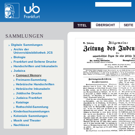
ÜBERSICHT
SEITE
TITEL
SAMMLUNGEN
Digitale Sammlungen
Archiv der
Universitätsbibliothek JCS
Biologie
Frankfurt und Seltene Drucke
Handschriften und Inkunabeln
Judaica
Compact Memory
Freimann-Sammlung
Hebräische Handschriften
Hebräische Inkunabeln
Jiddische Drucke
Judaica Frankfurt
Kataloge
Rothschild-Sammlung
Kinderbuchsammlungen
Koloniale Sammlungen
Musik und Theater
Nachlässe