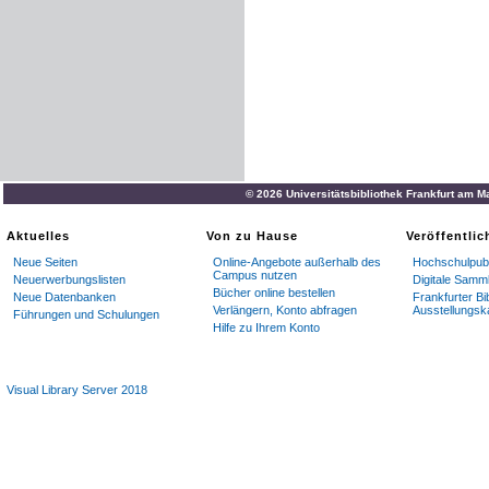
© 2026 Universitätsbibliothek Frankfurt am M
Aktuelles
Von zu Hause
Veröffentli
Neue Seiten
Online-Angebote außerhalb des
Hochschulpubl
Campus nutzen
Neuerwerbungslisten
Digitale Samm
Bücher online bestellen
Neue Datenbanken
Frankfurter Bi
Verlängern, Konto abfragen
Ausstellungsk
Führungen und Schulungen
Hilfe zu Ihrem Konto
Visual Library Server 2018