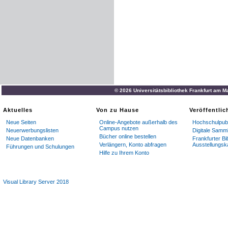
© 2026 Universitätsbibliothek Frankfurt am M
Aktuelles
Von zu Hause
Veröffentli
Neue Seiten
Online-Angebote außerhalb des
Hochschulpubl
Campus nutzen
Neuerwerbungslisten
Digitale Samm
Bücher online bestellen
Neue Datenbanken
Frankfurter Bi
Verlängern, Konto abfragen
Ausstellungsk
Führungen und Schulungen
Hilfe zu Ihrem Konto
Visual Library Server 2018