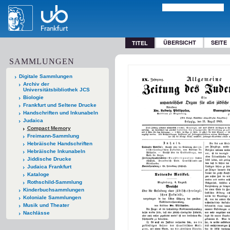
ÜBERSICHT
SEITE
TITEL
SAMMLUNGEN
Digitale Sammlungen
Archiv der
Universitätsbibliothek JCS
Biologie
Frankfurt und Seltene Drucke
Handschriften und Inkunabeln
Judaica
Compact Memory
Freimann-Sammlung
Hebräische Handschriften
Hebräische Inkunabeln
Jiddische Drucke
Judaica Frankfurt
Kataloge
Rothschild-Sammlung
Kinderbuchsammlungen
Koloniale Sammlungen
Musik und Theater
Nachlässe