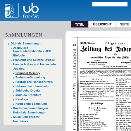
ÜBERSICHT
SEITE
TITEL
SAMMLUNGEN
Digitale Sammlungen
Archiv der
Universitätsbibliothek JCS
Biologie
Frankfurt und Seltene Drucke
Handschriften und Inkunabeln
Judaica
Compact Memory
Freimann-Sammlung
Hebräische Handschriften
Hebräische Inkunabeln
Jiddische Drucke
Judaica Frankfurt
Kataloge
Rothschild-Sammlung
Kinderbuchsammlungen
Koloniale Sammlungen
Musik und Theater
Nachlässe