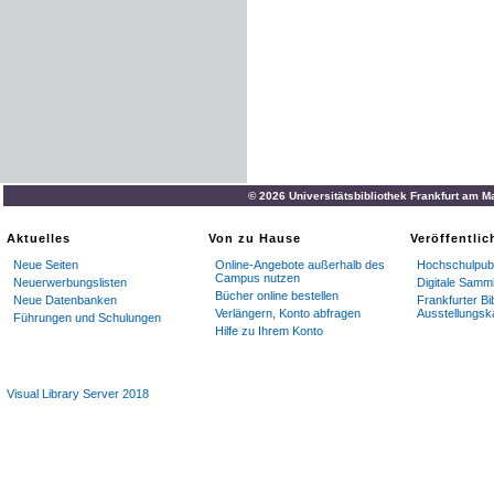
© 2026 Universitätsbibliothek Frankfurt am M
Aktuelles
Von zu Hause
Veröffentli
Neue Seiten
Online-Angebote außerhalb des
Hochschulpubl
Campus nutzen
Neuerwerbungslisten
Digitale Samm
Bücher online bestellen
Neue Datenbanken
Frankfurter Bi
Verlängern, Konto abfragen
Ausstellungsk
Führungen und Schulungen
Hilfe zu Ihrem Konto
Visual Library Server 2018