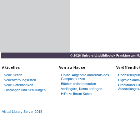
© 2026 Universitätsbibliothek Frankfurt am M
Aktuelles
Von zu Hause
Veröffentli
Neue Seiten
Online-Angebote außerhalb des
Hochschulpubl
Campus nutzen
Neuerwerbungslisten
Digitale Samm
Bücher online bestellen
Neue Datenbanken
Frankfurter Bi
Verlängern, Konto abfragen
Ausstellungsk
Führungen und Schulungen
Hilfe zu Ihrem Konto
Visual Library Server 2018