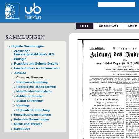
ÜBERSICHT
SEITE
TITEL
SAMMLUNGEN
Digitale Sammlungen
Archiv der
Universitätsbibliothek JCS
Biologie
Frankfurt und Seltene Drucke
Handschriften und Inkunabeln
Judaica
Compact Memory
Freimann-Sammlung
Hebräische Handschriften
Hebräische Inkunabeln
Jiddische Drucke
Judaica Frankfurt
Kataloge
Rothschild-Sammlung
Kinderbuchsammlungen
Koloniale Sammlungen
Musik und Theater
Nachlässe